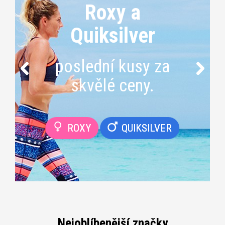
Roxy a
Quiksilver
poslední kusy za
skvělé ceny.
ROXY
QUIKSILVER
Nejoblíbenější značky