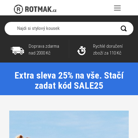
Doprava zdarma
Rychlé doručení
nad 2000 Kč
zboží za 110 Kč
Extra sleva 25% na vše. Stačí
zadat kód SALE25