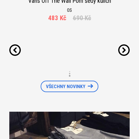
Vans Off The Wall Pom šedý kulich
OS
483 Kč
690 Kč
VŠECHNY NOVINKY