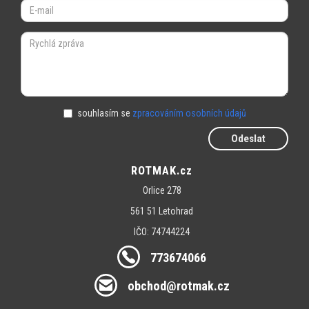
souhlasím se
zpracováním osobních údajů
Odeslat
ROTMAK.cz
Orlice 278
561 51 Letohrad
IČO: 74744224
773674066
obchod@rotmak.cz