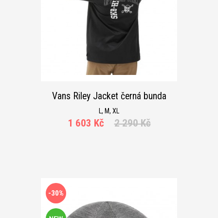
Vans Riley Jacket černá bunda
L, M, XL
1 603 Kč
2 290 Kč
-30%