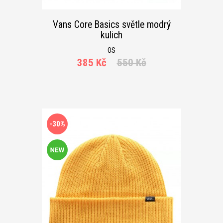
Vans Core Basics světle modrý
kulich
OS
385 Kč
550 Kč
-30%