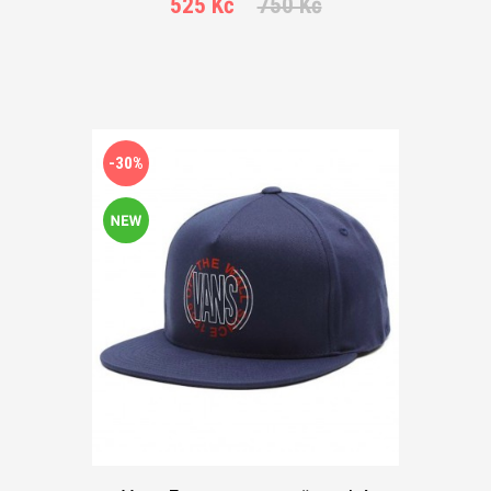
525 Kč
750 Kč
-30%