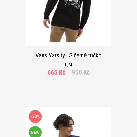
Vans Varsity LS černé tričko
L, M
665 Kč
950 Kč
-30%