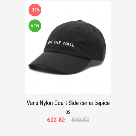
-30%
Vans Nylon Court Side černá čepice
OS
623 Kč
890 Kč