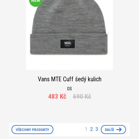
Vans MTE Cuff šedý kulich
OS
483 Kč
690 Kč
1
2
3
VŠECHNY PRODUKTY
DALŠÍ