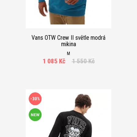
Vans OTW Crew II světle modrá
mikina
M
1 085 Kč
1 550 Kč
-30%