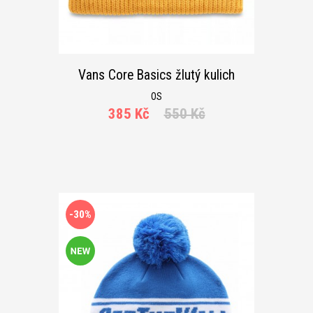
Vans Core Basics žlutý kulich
OS
385 Kč
550 Kč
-30%