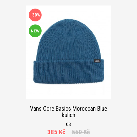
-30%
Vans Core Basics Moroccan Blue
kulich
OS
385 Kč
550 Kč