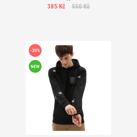
385 Kč
550 Kč
-30%