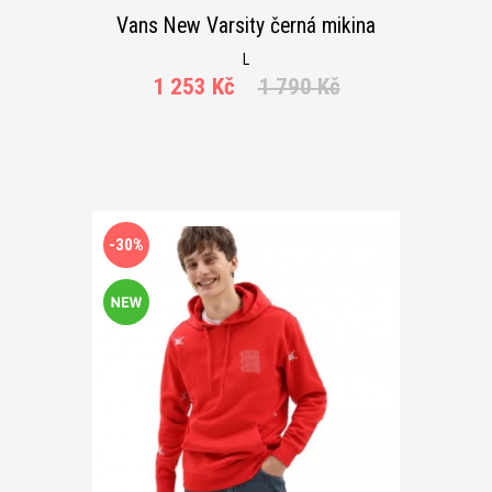
Vans New Varsity černá mikina
L
1 253 Kč
1 790 Kč
-30%