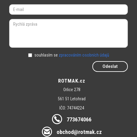
souhlasím se
zpracováním osobních údajů
Odeslat
ROTMAK.cz
Orlice 278
561 51 Letohrad
IČO: 74744224
773674066
obchod@rotmak.cz