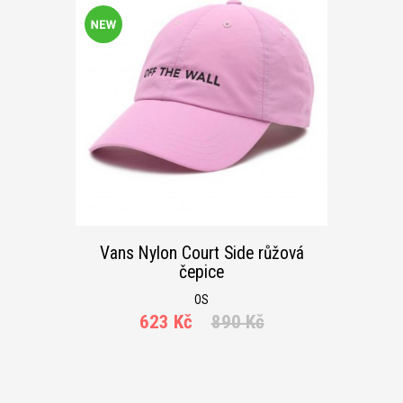
Vans Nylon Court Side růžová
čepice
OS
623 Kč
890 Kč