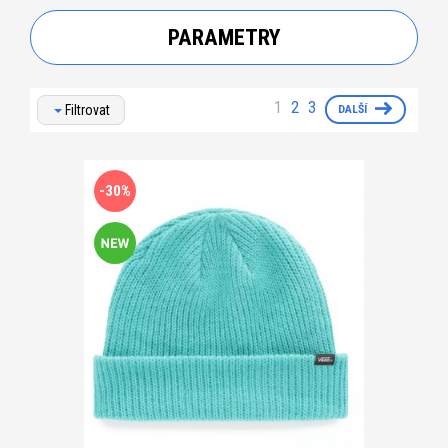
PARAMETRY
1
2
3
Filtrovat
DALŠÍ
-30%