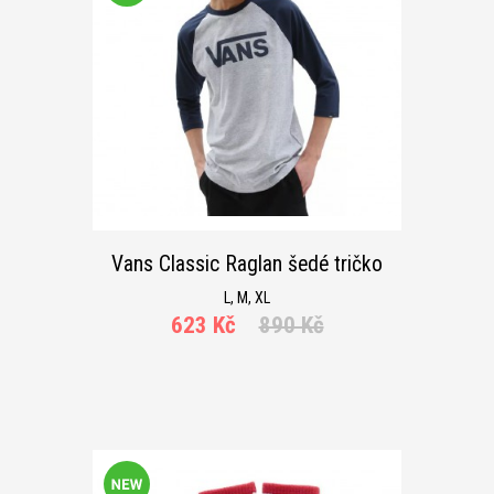
Vans Classic Raglan šedé tričko
L, M, XL
623 Kč
890 Kč