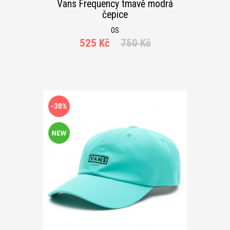
Vans Frequency tmavě modrá
čepice
OS
525 Kč
750 Kč
-30%