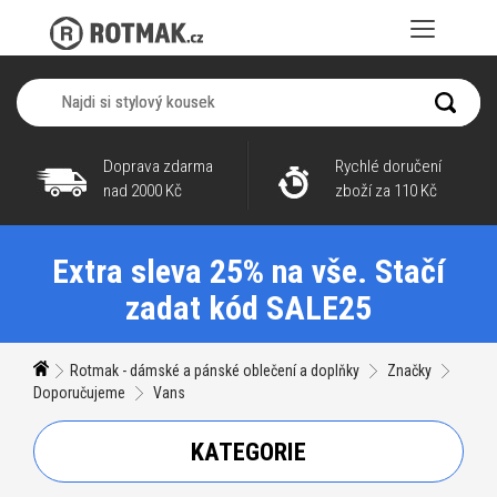
Doprava zdarma
Rychlé doručení
nad 2000 Kč
zboží za 110 Kč
Extra sleva 25% na vše. Stačí
zadat kód SALE25
Rotmak - dámské a pánské oblečení a doplňky
Značky
Doporučujeme
Vans
KATEGORIE