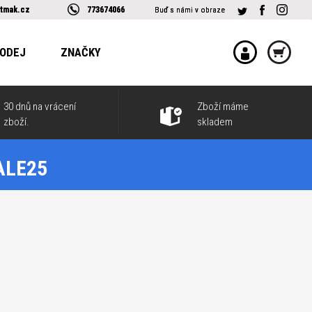
tmak.cz
773674066
Buď s námi v obraze
ODEJ
ZNAČKY
30 dnů na vrácení
Zboží máme
zboží.
skladem
SALE25