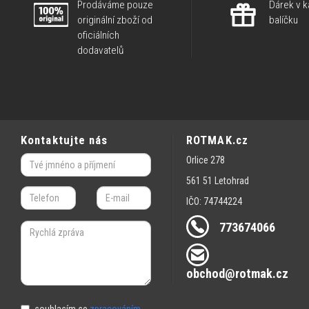
Prodáváme pouze
Dárek v 
originální zboží od
balíčku
oficiálních
dodavatelů
Kontaktujte nás
ROTMAK.cz
Orlice 278
561 51 Letohrad
IČO: 74744224
773674066
obchod@rotmak.cz