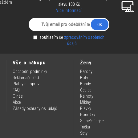
každém
slevu 100 Kč
Více informací
OK
souhlasím se
zpracováním osobních
údajů
Vše o nákupu
Ženy
Obchodní podmínky
Batohy
Reklamační řád
Boty
Platby a doprava
Bundy
FAQ
Čepice
O nás
Kalhoty
Akce
Mikiny
Zásady ochrany os. údajů
Plavky
Ponožky
Sluneční brýle
Trička
Šaty