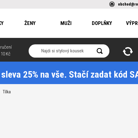
obchod@ro
KY
ŽENY
MUŽI
DOPLŇKY
VÝPR
ručení
110 Kč
 sleva 25% na vše. Stačí zadat kód 
Tílka