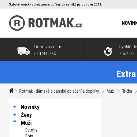
Stylové kousky doručujeme do Vašich šatníků již od roku 2011.
NOVIN
Doprava zdarma
Rychlé do
nad 2000 Kč
zboží za 
Extra
Rotmak - dámské a pánské oblečení a doplňky
Muži
Trička
Novinky
Ženy
Muži
Batohy
Boty