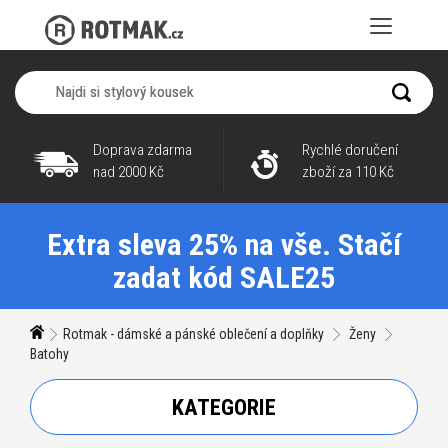
Doprava zdarma
Rychlé doručení
nad 2000 Kč
zboží za 110 Kč
Extra sleva 25% na vše. Stačí
zadat kód SALE25
Rotmak - dámské a pánské oblečení a doplňky
Ženy
Batohy
KATEGORIE