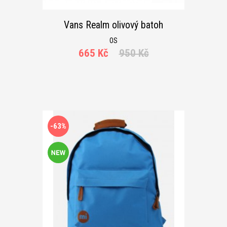
Vans Realm olivový batoh
OS
665 Kč
950 Kč
-63%