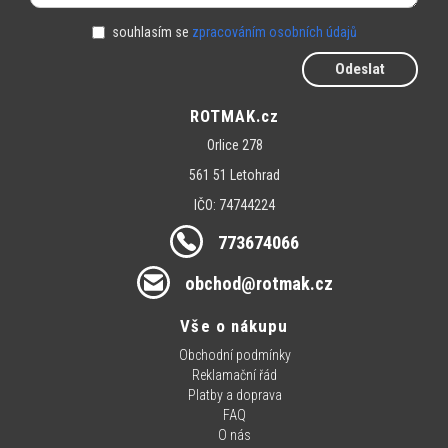
souhlasím se
zpracováním osobních údajů
Odeslat
ROTMAK.cz
Orlice 278
561 51 Letohrad
IČO: 74744224
773674066
obchod@rotmak.cz
Vše o nákupu
Obchodní podmínky
Reklamační řád
Platby a doprava
FAQ
O nás