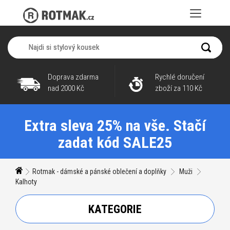
Doprava zdarma
Rychlé doručení
nad 2000 Kč
zboží za 110 Kč
Extra sleva 25% na vše. Stačí
zadat kód SALE25
Rotmak - dámské a pánské oblečení a doplňky
Muži
Kalhoty
KATEGORIE