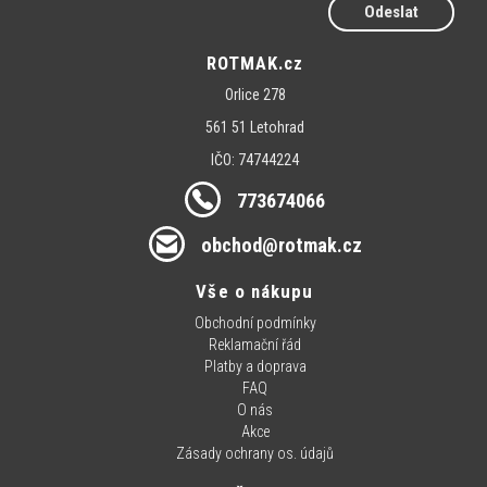
Odeslat
ROTMAK.cz
Orlice 278
561 51 Letohrad
IČO: 74744224
773674066
obchod@rotmak.cz
Vše o nákupu
Obchodní podmínky
Reklamační řád
Platby a doprava
FAQ
O nás
Akce
Zásady ochrany os. údajů