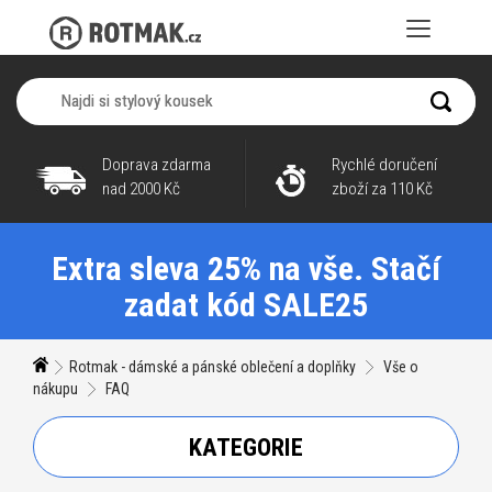
Doprava zdarma
Rychlé doručení
nad 2000 Kč
zboží za 110 Kč
Extra sleva 25% na vše. Stačí
zadat kód SALE25
Rotmak - dámské a pánské oblečení a doplňky
Vše o
nákupu
FAQ
KATEGORIE