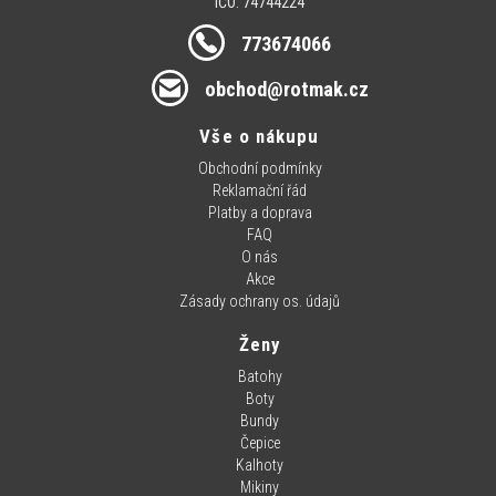
IČO: 74744224
773674066
obchod@rotmak.cz
Vše o nákupu
Obchodní podmínky
Reklamační řád
Platby a doprava
FAQ
O nás
Akce
Zásady ochrany os. údajů
Ženy
Batohy
Boty
Bundy
Čepice
Kalhoty
Mikiny