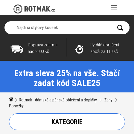
Doprava zdarma
Rychlé doručení
nad 2000 Kč
zboží za 110 Kč
Extra sleva 25% na vše. Stačí
zadat kód SALE25
Rotmak - dámské a pánské oblečení a doplňky
Ženy
Ponožky
KATEGORIE