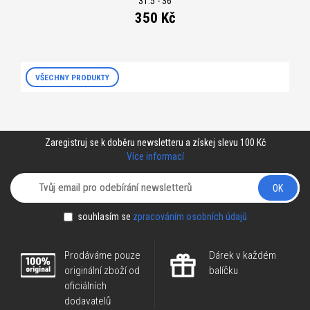
31.5 - 36
350 Kč
VŠECHNY PRODUKTY
Zaregistruj se k doběru newsletteru a získej slevu 100 Kč
Více informací
OK
souhlasím se
zpracováním osobních údajů
Prodáváme pouze
Dárek v každém
originální zboží od
balíčku
oficiálních
dodavatelů