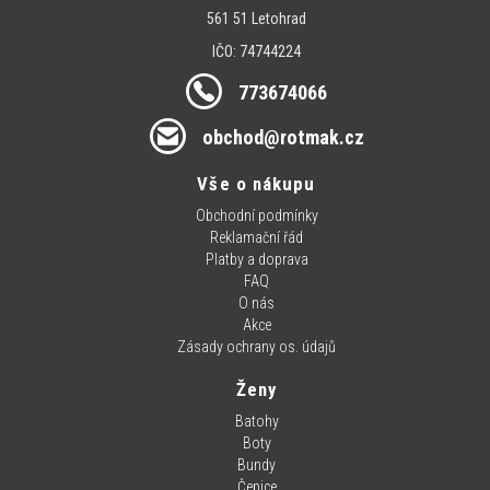
561 51 Letohrad
IČO: 74744224
773674066
obchod@rotmak.cz
Vše o nákupu
Obchodní podmínky
Reklamační řád
Platby a doprava
FAQ
O nás
Akce
Zásady ochrany os. údajů
Ženy
Batohy
Boty
Bundy
Čepice