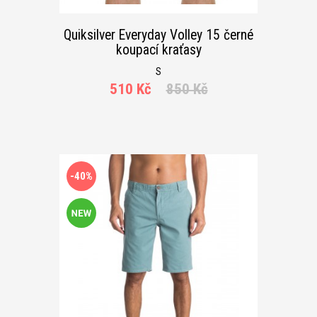
Quiksilver Everyday Volley 15 černé
koupací kraťasy
S
510 Kč
850 Kč
-40%