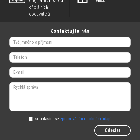
originální zboží od
balíčku
oficiálních
dodavatelů
Kontaktujte nás
souhlasím se
zpracováním osobních údajů
Odeslat