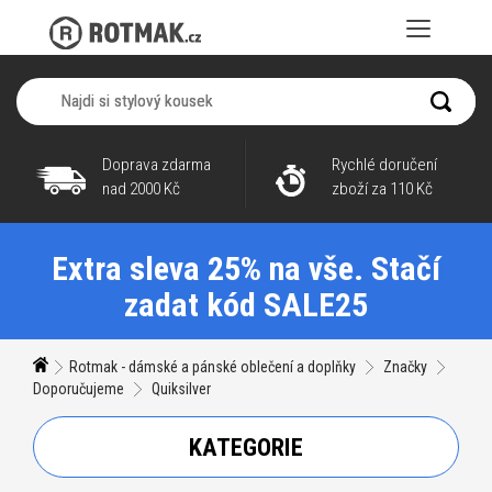
Doprava zdarma
Rychlé doručení
nad 2000 Kč
zboží za 110 Kč
Extra sleva 25% na vše. Stačí
zadat kód SALE25
Rotmak - dámské a pánské oblečení a doplňky
Značky
Doporučujeme
Quiksilver
KATEGORIE