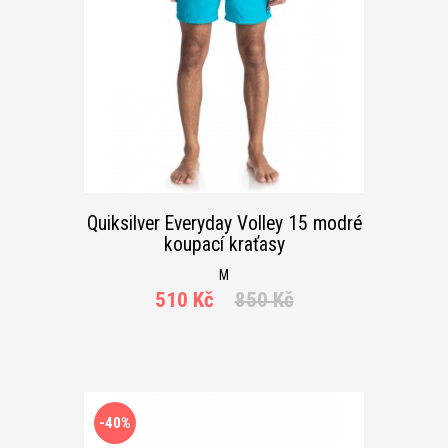
Quiksilver Everyday Volley 15 modré
koupací kraťasy
M
510 Kč
850 Kč
-40%