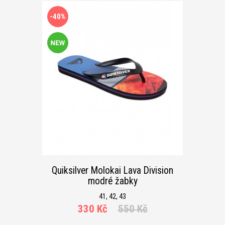
-40%
Quiksilver Molokai Lava Division
modré žabky
41, 42, 43
330 Kč
550 Kč