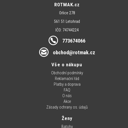
ROTMAK.cz
Orlice 278
561 51 Letohrad
IČO: 74744224
773674066
obchod@rotmak.cz
Vše o nákupu
Obchodní podmínky
Reklamační řád
Platby a doprava
FAQ
O nás
Akce
Zásady ochrany os. údajů
Ženy
Batohy