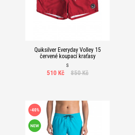
Quiksilver Everyday Volley 15
červené koupací kraťasy
S
510 Kč
850 Kč
-40%