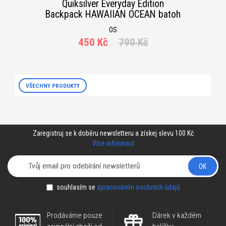
Quiksilver Everyday Edition
Backpack HAWAIIAN OCEAN batoh
OS
450 Kč
790 Kč
VŠECHNY PRODUKTY
Zaregistruj se k doběru newsletteru a získej slevu 100 Kč
Více informací
OK
souhlasím se
zpracováním osobních údajů
Prodáváme pouze
Dárek v každém