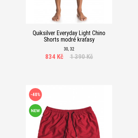
Quiksilver Everyday Light Chino
Shorts modré kraťasy
30, 32
834 Kč
1 390 Kč
-40%