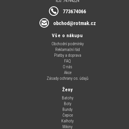
IČO: 74744224
773674066
obchod@rotmak.cz
Vše o nákupu
Obchodní podmínky
Reklamační řád
Platby a doprava
FAQ
O nás
Akce
Zásady ochrany os. údajů
Ženy
Batohy
Boty
Bundy
Čepice
Kalhoty
Mikiny