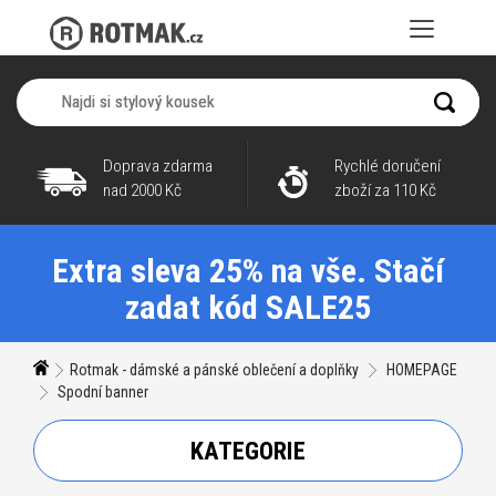
Doprava zdarma
Rychlé doručení
nad 2000 Kč
zboží za 110 Kč
Extra sleva 25% na vše. Stačí
zadat kód SALE25
Rotmak - dámské a pánské oblečení a doplňky
HOMEPAGE
Spodní banner
KATEGORIE